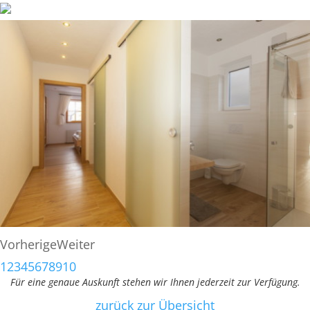
Vorherige
Weiter
1
2
3
4
5
6
7
8
9
10
Für eine genaue Auskunft stehen wir Ihnen jederzeit zur Verfügung.
zurück zur Übersicht