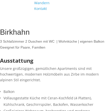
Wandern
Kontakt
Apart Birkhahn
2 – 7 Personen|ca. 84 m²
Birkhahn
3 Schlafzimmer 2 Duschen mit WC | Wohnküche | eigenen Balkon
Geeignet für Paare, Familien
Ausstattung
Unsere großzügigen, gemütlichen Apartments sind mit
hochwertigen, modernen Holzmöbeln aus Zirbe im modern
alpinen Stil eingerichtet.
Balkon
Vollausgestatte Küche mit Ceran-Kochfeld (4 Platten),
Kühlschrank, Geschirrspüler, Backofen, Wasserkocher
Großzügiger Wohnraum, hochwertige und moderne